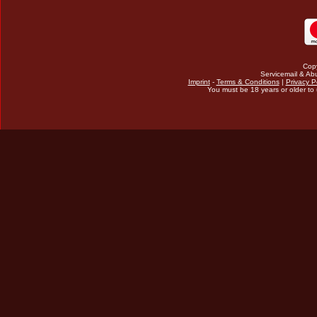
Cop
Servicemail & Abu
Imprint
-
Terms & Conditions
|
Privacy P
You must be 18 years or older to u